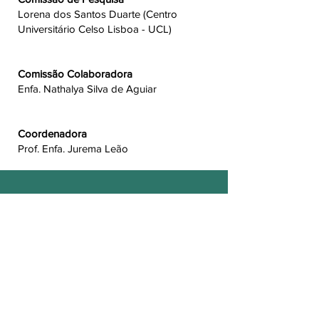
Lorena dos Santos Duarte (Centro
Universitário Celso Lisboa - UCL)
Comissão Colaboradora
Enfa. Nathalya Silva de Aguiar
Coordenadora
Prof. Enfa. Jurema Leão
Você, estudante
associe-se ao
Diretório
Associando-se você terá:
Carteira de Membro Associado válida