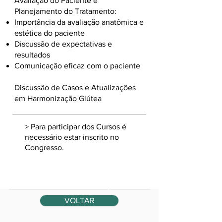
Avaliação do Paciente e
Planejamento do Tratamento:
Importância da avaliação anatômica e
estética do paciente
Discussão de expectativas e
Valores de Inscrição Curso
resultados
Pré-Congresso Estética 2024
Comunicação eficaz com o paciente
ATÉ
Discussão de Casos e Atualizações
27/06/2024
em Harmonização Glútea
PARCELAMENTO
3X
> Para participar dos Cursos é
necessário estar inscrito no
CURSO 2H
R$ 160,00
Congresso.
CURSO 4H
R$ 300,00
VOLTAR