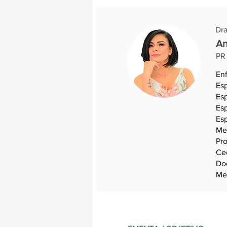
Dra
An
PR
Enf
Esp
Esp
Esp
Esp
Me
Pro
Ceo
Do
Me