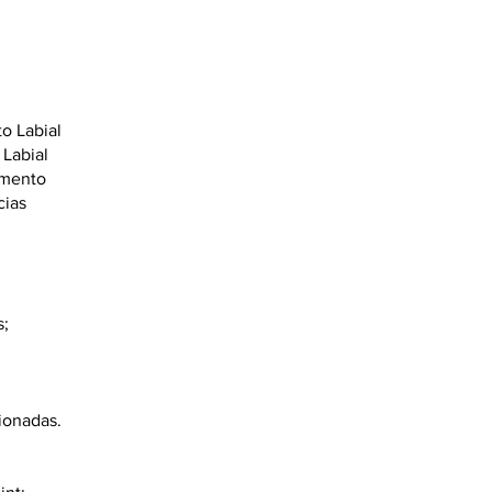
o Labial
Labial
imento
cias
s;
ionadas.