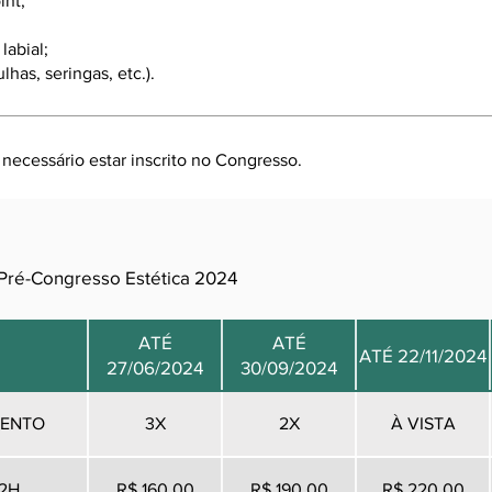
nt;
labial;
lhas, seringas, etc.).
 necessário estar inscrito no Congresso.
 Pré-Congresso Estética 2024
ATÉ
ATÉ
ATÉ 22/11/2024
27/06/2024
30/09/2024
ENTO
3X
2X
À VISTA
2H
R$ 160,00
R$ 190,00
R$ 220,00