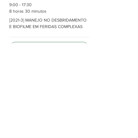
9:00 - 17:30
8 horas 30 minutos
[2021-3] MANEJO NO DESBRIDAMENTO
E BIOFILME EM FERIDAS COMPLEXAS
Ver Tudo
Ingressos
Esgotado
Tipo de ingresso
Inscrição
Manejo no Desbridamento e Biofilme em 
Feridas Complexas - 30/04/2021
Preço