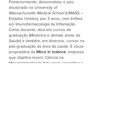
Posteriormente, desenvolveu o pós-
doutorado na
University of
Massachusetts Medical School
(UMASS –
Estados Unidos), por 3 anos, com ênfase
em Imunofarmacologia da Inflamação.
Como docente, atua em cursos de
graduação (Medicina e demais áreas da
Saúde) e também, em diversos, cursos na
pós-graduação da área da saúde. É sócia-
proprietária da
Micro in science
, empresa
que objetiva inserir Ciência na
Micropigmentação (tatuagem cosmética e
reparadora), através da produção de
conteúdos aprofundados, discussão
científica e treinamentos especializados.
Ingressos
Vendas encerradas
Tipo de ingresso