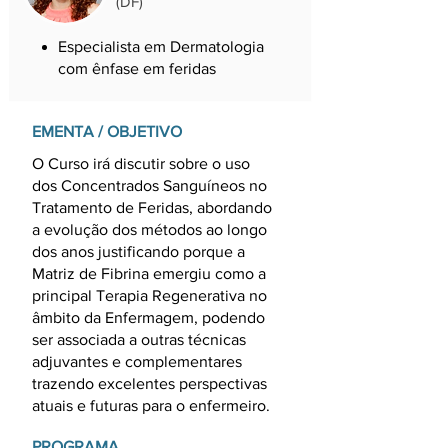
(DF)
Especialista em Dermatologia
com ênfase em feridas
Idealizadora da Enfermagem
Regenerativa
EMENTA / OBJETIVO
Diretoria SOBENFeE, na
coordenação da Enfermagem
O Curso irá discutir sobre o uso
Regenerativa
dos Concentrados Sanguíneos no
CEO UNIREGEN
Tratamento de Feridas, abordando
a evolução dos métodos ao longo
dos anos justificando porque a
Matriz de Fibrina emergiu como a
principal Terapia Regenerativa no
âmbito da Enfermagem, podendo
ser associada a outras técnicas
adjuvantes e complementares
trazendo excelentes perspectivas
atuais e futuras para o enfermeiro.
PROGRAMA