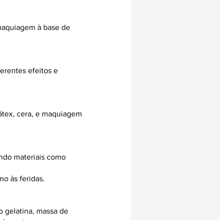
o maquiagem à base de
ferentes efeitos e
látex, cera, e maquiagem
zando materiais como
o às feridas.
o gelatina, massa de