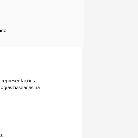
ado;
e representações
ologias baseadas na
a.