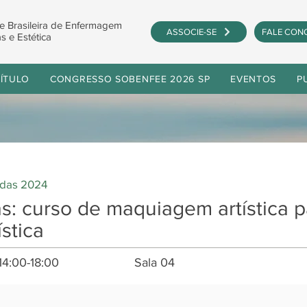
e Brasileira de Enfermagem
ASSOCIE-SE
FALE CON
s e Estética
ÍTULO
CONGRESSO SOBENFEE 2026 SP
EVENTOS
P
idas 2024
s: curso de maquiagem artística p
stica
14:00-18:00
Sala 04