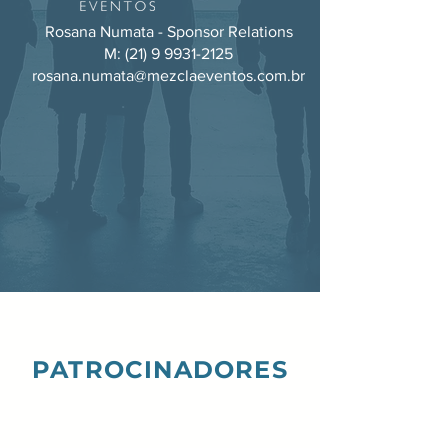
Rosana Numata - Sponsor Relations
M:
(21) 9 9931-2125
rosana.numata@mezclaeventos.com.br
PATROCINADORES